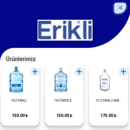
Ürünlerimiz
19LT ERİKLİ
19LT NESTLE
15 LT ERİKLİ CAM
150.00 ₺
150.00 ₺
175.00 ₺