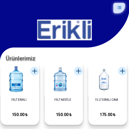
Ürünlerimiz
19LT ERİKLİ
19LT NESTLE
15 LT ERİKLİ CAM
150.00 ₺
150.00 ₺
175.00 ₺