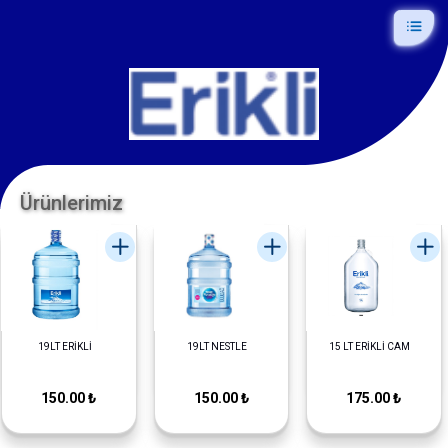
Ürünlerimiz
19LT ERİKLİ
19LT NESTLE
15 LT ERİKLİ CAM
150.00 ₺
150.00 ₺
175.00 ₺