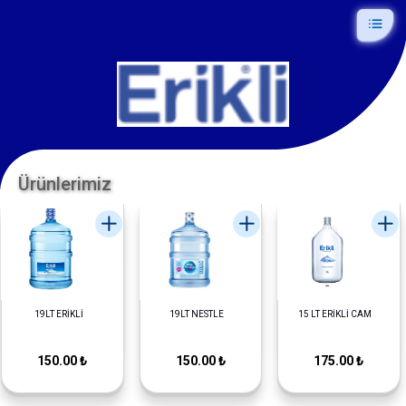
Ürünlerimiz
19LT ERİKLİ
19LT NESTLE
15 LT ERİKLİ CAM
150.00 ₺
150.00 ₺
175.00 ₺