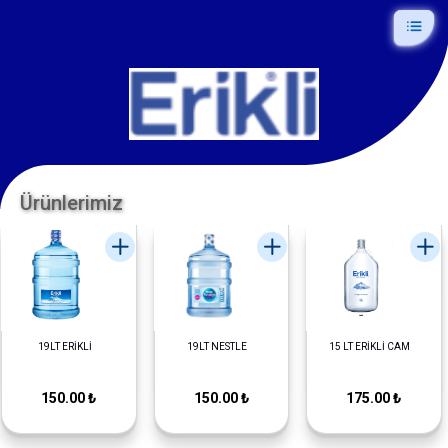
Ürünlerimiz
19LT ERİKLİ
19LT NESTLE
15 LT ERİKLİ CAM
150.00 ₺
150.00 ₺
175.00 ₺