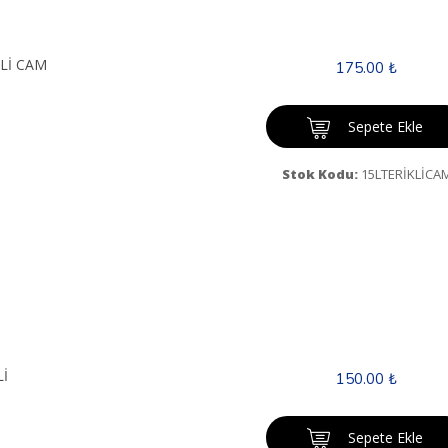
KLİ CAM
175.00 ₺
Sepete Ekle
Stok Kodu:
15LTERİKLİCA
Lİ
150.00 ₺
Sepete Ekle