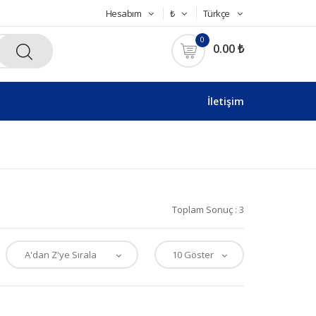
Hesabım
₺
Türkçe
0
0.00 ₺
İletişim
Toplam Sonuç : 3