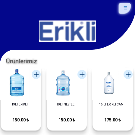
Ürünlerimiz
19LT ERİKLİ
19LT NESTLE
15 LT ERİKLİ CAM
150.00 ₺
150.00 ₺
175.00 ₺