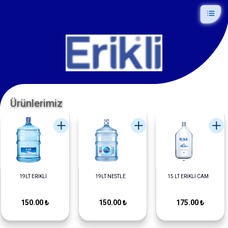
Ürünlerimiz
19LT ERİKLİ
19LT NESTLE
15 LT ERİKLİ CAM
150.00 ₺
150.00 ₺
175.00 ₺